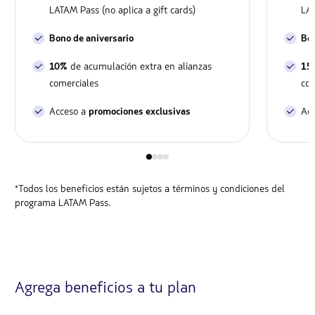
LATAM Pass (no aplica a gift cards)
LAT
Bono de aniversario
Bon
de acumulación extra en alianzas
10%
15
comerciales
com
Acceso a
Ac
promociones exclusivas
*Todos los beneficios están sujetos a términos y condiciones del
programa LATAM Pass.
Agrega beneficios a tu plan