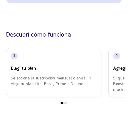
Descubrí cómo funciona
1
2
Elegí tu plan
Agregá 
Selecciona la suscripción mensual o anual. Y
Si queré
elegí tu plan Lite, Basic, Prime o Deluxe.
Booster
mucho 