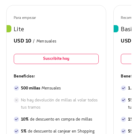
Para empezar
Recomp
Lite
Basi
USD 10
/ Mensuales
USD 
Suscribite hoy
Beneficios:
Benefi
Mensuales
500 millas
1.0
No hay devolución de millas al volar todos
5%
tus tramos
tus
de descuento en compra de millas
10%
15
de descuento al canjear en Shopping
5%
5%