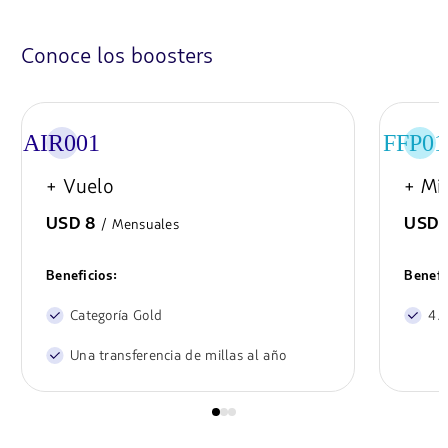
Conoce los boosters
AIR001
FFP01
+ Vuelo
+ Mil
USD 8
/ Mensuales
USD 
Beneficios:
Benefi
Categoría Gold
4.
Una transferencia de millas al año