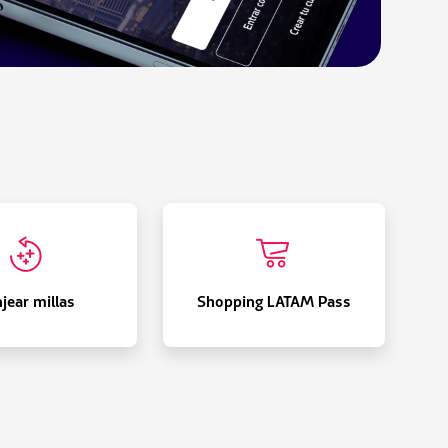
FFP008
IFE028
jear millas
Shopping LATAM Pass