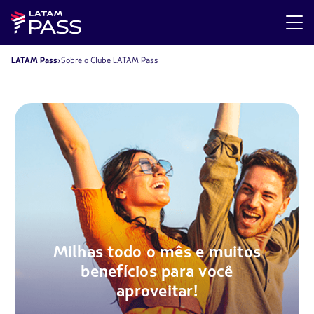
LATAM Pass
Sobre o Clube LATAM Pass
Milhas todo o mês e muitos
benefícios para você
aproveitar!