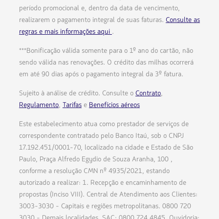
período promocional e, dentro da data de vencimento,
realizarem o pagamento integral de suas faturas.
Consulte as
regras e mais informações aqui
.
***Bonificação válida somente para o 1º ano do cartão, não
sendo válida nas renovações. O crédito das milhas ocorrerá
em até 90 dias após o pagamento integral da 3º fatura.
Sujeito à análise de crédito. Consulte o
Contrato
,
Regulamento
,
Tarifas
e
Benefícios aéreos
Este estabelecimento atua como prestador de serviços de
correspondente contratado pelo Banco Itaú, sob o CNPJ
17.192.451/0001-70, localizado na cidade e Estado de São
Paulo, Praça Alfredo Egydio de Souza Aranha, 100 ,
conforme a resolução CMN nº 4935/2021, estando
autorizado a realizar: 1. Recepção e encaminhamento de
propostas (Inciso VIII). Central de Atendimento aos Clientes:
3003-3030 - Capitais e regiões metropolitanas. 0800 720
3030 - Demais localidades. SAC: 0800 724 4845. Ouvidoria: