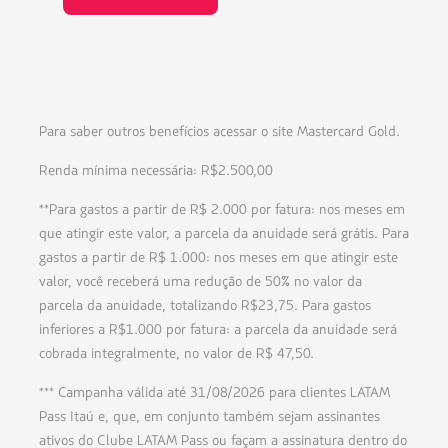
Você vai receber o status da sua proposta por
filtre sua busca e escolha a opção Resgate e
suas viagens.
e-mail e após aprovado você receberá seu
confirme seus dados.
cartão no endereço indicado na proposta.
Depois é só desbloquear e usar para desfrutar
dos benefícios do seu cartão de crédito!
Para saber outros benefícios acessar o site Mastercard Gold.
Renda mínima necessária: R$2.500,00
**Para gastos a partir de R$ 2.000 por fatura: nos meses em
que atingir este valor, a parcela da anuidade será grátis. Para
gastos a partir de R$ 1.000: nos meses em que atingir este
valor, você receberá uma redução de 50% no valor da
parcela da anuidade, totalizando R$23,75. Para gastos
inferiores a R$1.000 por fatura: a parcela da anuidade será
cobrada integralmente, no valor de R$ 47,50.
*** Campanha válida até 31/08/2026 para clientes LATAM
Pass Itaú e, que, em conjunto também sejam assinantes
ativos do Clube LATAM Pass ou façam a assinatura dentro do