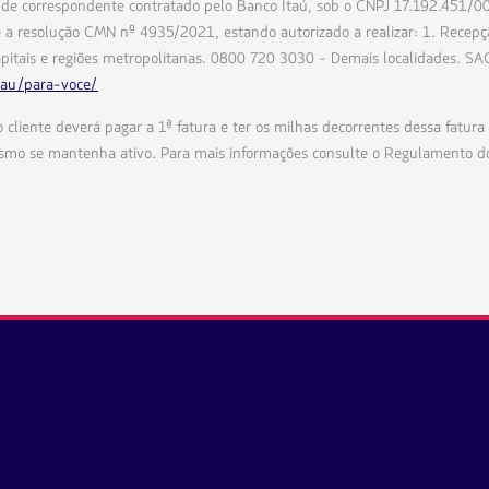
 de correspondente contratado pelo Banco Itaú, sob o CNPJ 17.192.451/00
 a resolução CMN nº 4935/2021, estando autorizado a realizar: 1. Recepç
pitais e regiões metropolitanas. 0800 720 3030 - Demais localidades. S
tau/para-voce/
 o cliente deverá pagar a 1ª fatura e ter os milhas decorrentes dessa fatu
smo se mantenha ativo. Para mais informações consulte o Regulamento do