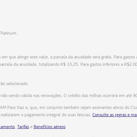
 Platinum.
 em que atingir este valor, a parcela da anuidade será grátis. Para gastos
arcela da anuidade, totalizando R$ 33,25. Para gastos inferiores a R$2.0
tão selecionado.
, não sendo válida nas renovações. O crédito das milhas ocorrerá em até 9
TAM Pass Itaú e, que, em conjunto também sejam assinantes ativos do Cl
 realizarem o pagamento integral de suas faturas.
Consulte as regras e ma
lamento
,
Tarifas
e
Benefícios aéreos