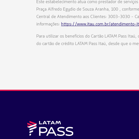
Este estabelecimento atua como prestador de serviços
Praça Alfredo Egydio de Souza Aranha, 100 , conforme
Central de Atendimento aos Clientes: 3003-3030 - Ca
informações:
https://www.itau.com.br/atendimento-i
Para utilizar os benefícios do Cartão LATAM Pass Itaú,
do cartão de crédito LATAM Pass Itaú, desde que o me