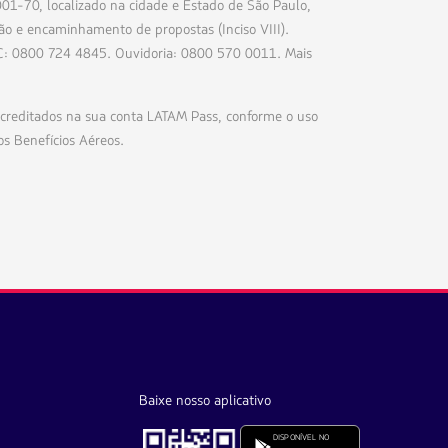
01-70, localizado na cidade e Estado de São Paulo,
ão e encaminhamento de propostas (Inciso VIII).
AC: 0800 724 4845. Ouvidoria: 0800 570 0011. Mais
ra creditados na sua conta LATAM Pass, conforme o uso
s Benefícios Aéreos.
Baixe nosso aplicativo
DISPONÍVEL NO