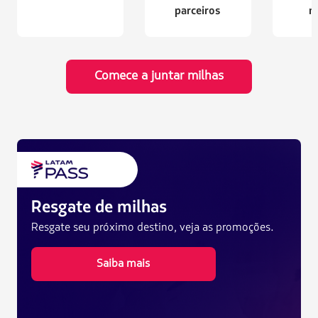
parceiros
m
Comece a juntar milhas
Resgate de milhas
Resgate seu próximo destino, veja as promoções.
Saiba mais