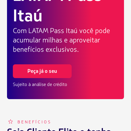
Itaú
Com LATAM Pass Itaú você pode
acumular milhas e aproveitar
benefícios exclusivos.
Peça já o seu
Sujeito à análise de crédito
FFP002
BENEFÍCIOS