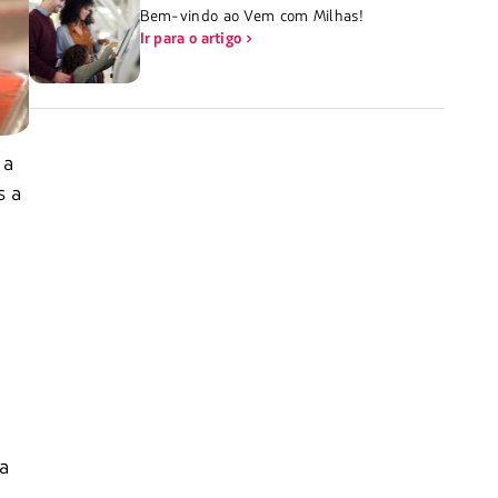
Bem-vindo ao Vem com Milhas!
Ir para o artigo
 a
s a
za