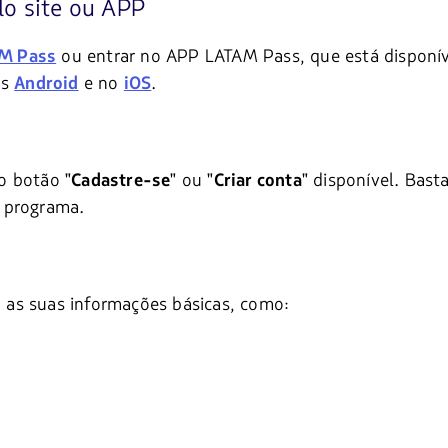
lo site ou APP
ou entrar no APP LATAM Pass, que está disponív
AM Pass
as
e no
.
Android
iOS
 o botão "
" ou "
" disponível. Bast
Cadastre-se
Criar conta
o programa.
as suas informações básicas, como: