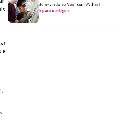
ar
Bem-vindo ao Vem com Milhas!
is
Ir para o artigo
tar
s e
m,
e