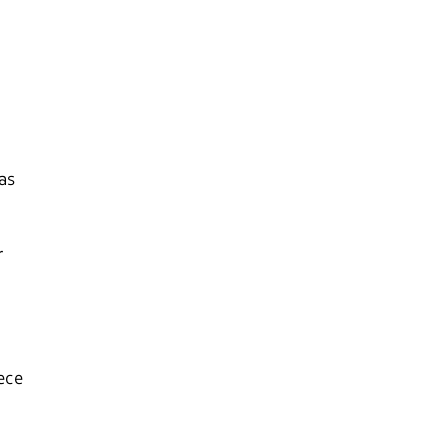
as
r
ece