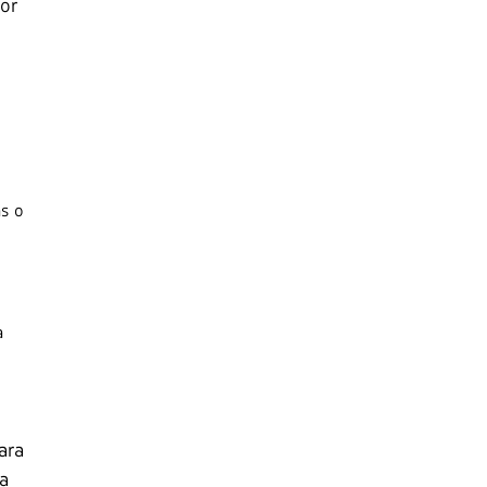
or
s o
a
ara
 a