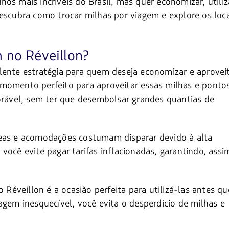
os mais incríveis do Brasil, mas quer economizar, utiliz
escubra como trocar milhas por viagem e explore os loca
 no Réveillon?
lente estratégia para quem deseja economizar e aprovei
momento perfeito para aproveitar essas milhas e ponto
ável, sem ter que desembolsar grandes quantias de
reas e acomodações costumam disparar devido à alta
você evite pagar tarifas inflacionadas, garantindo, assi
 Réveillon é a ocasião perfeita para utilizá-las antes qu
agem inesquecível, você evita o desperdício de milhas e