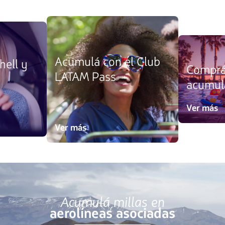
Acumulá con el Club
hell y
Comprá
LATAM Pass
acumulá
Ver más
Ver más
Acumulá millas en
aerolíneas asociadas