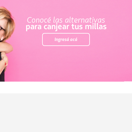
Conocé las alternativas
para canjear tus millas
Ingresá acá