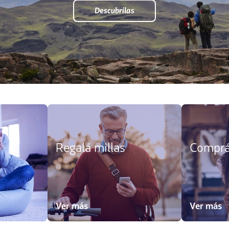
Descubrilas
s
Regalá millas
Comprá
Ver más
Ver más