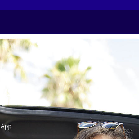
las
 App.