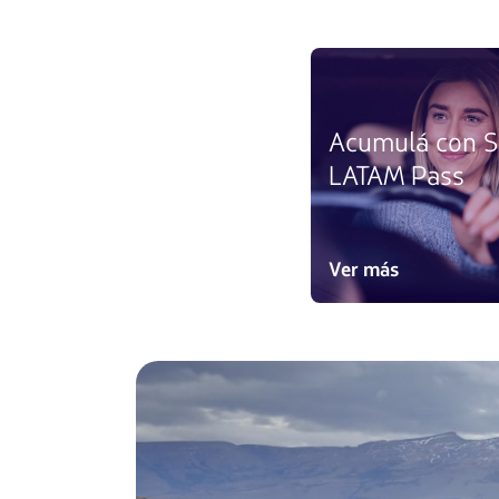
Acumulá con S
LATAM Pass
Ver más