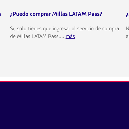
a
¿Puedo comprar Millas LATAM Pass?
¿
Sí, solo tienes que ingresar al servicio de compra
N
de Millas LATAM Pass....
más
a