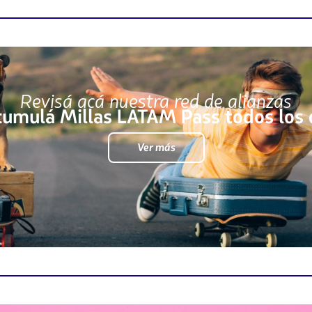
Revisá acá nuestra red de alianzas
cumulá Millas LATAM Pass todos los 
Ver más