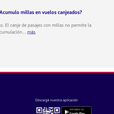
Acumulo millas en vuelos canjeados?
o. El canje de pasajes con millas no permite la
cumulación...
más
Descargá nuestra aplicación
DISPONIBLE EN
Google Play