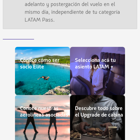
adelanto y postergación del vuelo en el
mismo día, independiente de tu categoría
LATAM Pass.
Conoce cómo ser
Selecciona acá tu
socio Elite
asiento LATAM +
Conoce nuestras
Descubre todo sobre
aerolíneas asociadas
el Upgrade de cabina