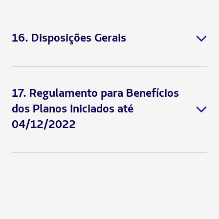
16. Disposições Gerais
17. Regulamento para Benefícios
Lembre-se:
dos Planos Iniciados até
04/12/2022
“MINHA
CASO 3: Cancelar planos adicionais e aderir a outro,
montando outra combinação de plano:
CONTA”
“MENU LATERAL ESQUERDO”
LATAM PASS”;