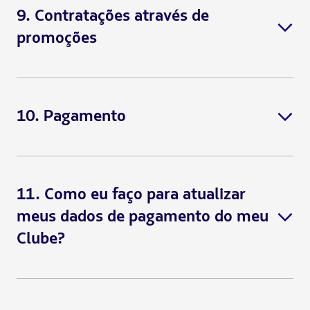
9. Contratações através de
promoções
10. Pagamento
Bônus no Shopping LATAM Pass:
11. Como eu faço para atualizar
meus dados de pagamento do meu
Clube?
Passo 1:
CASO 1: Adquirir pacotes adicionais:
Passo 2: