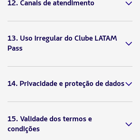
12. Canais de atendimento
“MINHA
CONTA”
“MENU LATERAL ESQUERDO”
CLUBE LATAM PASS”
"CLUBE LATAM PASS";
13. Uso irregular do Clube LATAM
Lembre-se:
Pass
'PAGAMENTO'
“ALTERAR
CARTÃO”
“ALTERAR VENCIMENTO”.
14. Privacidade e proteção de dados
CASO 2: Cancelar algum dos planos adicionais:
Bônus extras para transferência de Bancos:
15. Validade dos termos e
condições