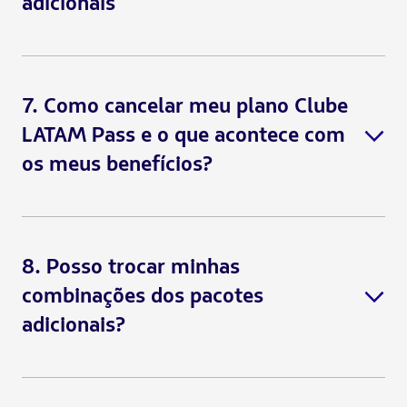
adicionais
Passo 5:
Limite de bonificação:
7. Como cancelar meu plano Clube
LATAM Pass e o que acontece com
os meus benefícios?
Atenção:
Bônus em parceiros:
8. Posso trocar minhas
combinações dos pacotes
(veja aqui a
lista de parceiros)
adicionais?