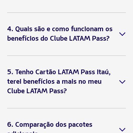
4. Quais são e como funcionam os
benefícios do Clube LATAM Pass?
Passo 1:
Clube LATAM Pass
5. Tenho Cartão LATAM Pass Itaú,
Passo 2:
terei benefícios a mais no meu
Clube LATAM Pass?
Passo 3:
Desconto para Comprar milhas:
Passo 4:
6. Comparação dos pacotes